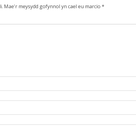
i.
Mae'r meysydd gofynnol yn cael eu marcio
*