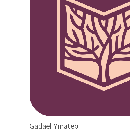
Gadael Ymateb