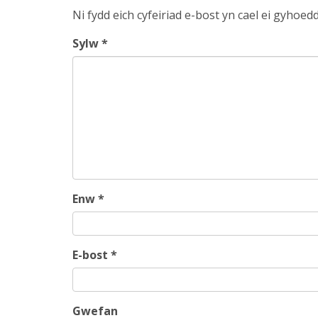
Ni fydd eich cyfeiriad e-bost yn cael ei gyhoedd
Sylw
*
Enw
*
E-bost
*
Gwefan