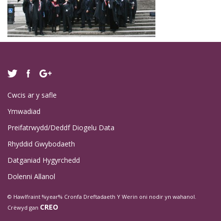
Cwcis ar y safle
Ymwadiad
Preifatrwydd/Deddf Diogelu Data
Rhyddid Gwybodaeth
Datganiad Hygyrchedd
Dolenni Allanol
© Hawlfraint %year% Cronfa Dreftadaeth Y Werin oni nodir yn wahanol.
CREO
Crëwyd gan