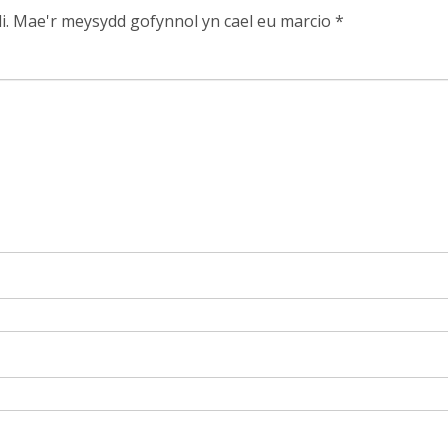
i.
Mae'r meysydd gofynnol yn cael eu marcio
*