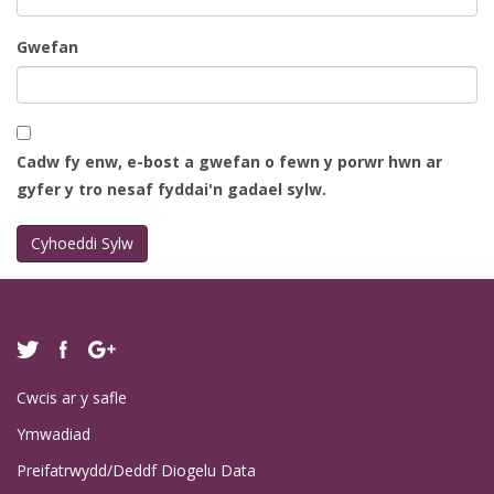
Gwefan
Cadw fy enw, e-bost a gwefan o fewn y porwr hwn ar
gyfer y tro nesaf fyddai'n gadael sylw.
Cwcis ar y safle
Ymwadiad
Preifatrwydd/Deddf Diogelu Data