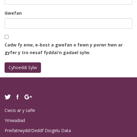
Gwefan
Cadw fy enw, e-bost a gwefan o fewn y porwr hwn ar
gyfer y tro nesaf fyddai'n gadael sylw.
Cwcis ar y safle
Ymwadiad
Preifatrwydd/Deddf Diogelu Data