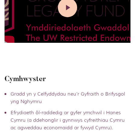
Cymhwyster
Gradd yn y Celfyddydau neu’r Gyfraith o Brifysgol
yng Nghymru
Efrydiaeth ôl-raddedig ar gyfer ymchwil i Hanes
Cymru (a ddehonglir i gynnwys cyfreithiau Cymru
ac agweddau economaidd ar fywyd Cymru).