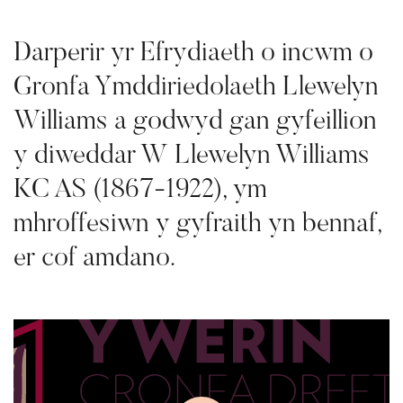
Darperir yr Efrydiaeth o incwm o
Gronfa Ymddiriedolaeth Llewelyn
Williams a godwyd gan gyfeillion
y diweddar W Llewelyn Williams
KC AS (1867-1922), ym
mhroffesiwn y gyfraith yn bennaf,
er cof amdano.