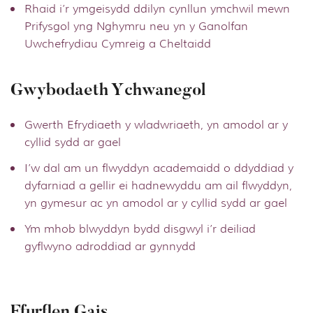
Rhaid i’r ymgeisydd ddilyn cynllun ymchwil mewn
Prifysgol yng Nghymru neu yn y Ganolfan
Uwchefrydiau Cymreig a Cheltaidd
Gwybodaeth Ychwanegol
Gwerth Efrydiaeth y wladwriaeth, yn amodol ar y
cyllid sydd ar gael
I’w dal am un flwyddyn academaidd o ddyddiad y
dyfarniad a gellir ei hadnewyddu am ail flwyddyn,
yn gymesur ac yn amodol ar y cyllid sydd ar gael
Ym mhob blwyddyn bydd disgwyl i’r deiliad
gyflwyno adroddiad ar gynnydd
Ffurflen Gais